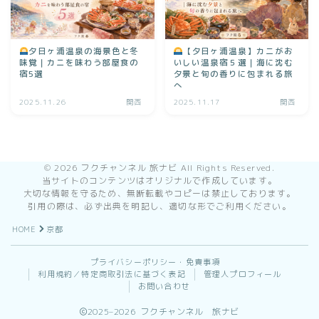
夕日ヶ浦温泉の海景色と冬
【夕日ヶ浦温泉】カニがお
味覚｜カニを味わう部屋食の
いしい温泉宿５選｜海に沈む
宿5選
夕景と旬の香りに包まれる旅
へ
2025.11.26
関西
2025.11.17
関西
©️ 2026 フクチャンネル 旅ナビ All Rights Reserved.
当サイトのコンテンツはオリジナルで作成しています。
大切な情報を守るため、無断転載やコピーは禁止しております。
引用の際は、必ず出典を明記し、適切な形でご利用ください。
HOME
京都
プライバシーポリシー・免責事項
利用規約／特定商取引法に基づく表記
管理人プロフィール
お問い合わせ
2025–2026 フクチャンネル 旅ナビ