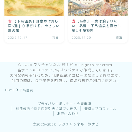
【下呂温泉】源泉かけ流し
【岐阜】一度は泊まりた
宿5選｜心ほどける、やさしい
い、名湯・下呂温泉を存分に
湯の旅
楽しむ宿5選
2025.12.17
東海
2025.11.29
東海
©️ 2026 フクチャンネル 旅ナビ All Rights Reserved.
当サイトのコンテンツはオリジナルで作成しています。
大切な情報を守るため、無断転載やコピーは禁止しております。
引用の際は、必ず出典を明記し、適切な形でご利用ください。
HOME
下呂温泉
プライバシーポリシー・免責事項
利用規約／特定商取引法に基づく表記
管理人プロフィール
お問い合わせ
2025–2026 フクチャンネル 旅ナビ