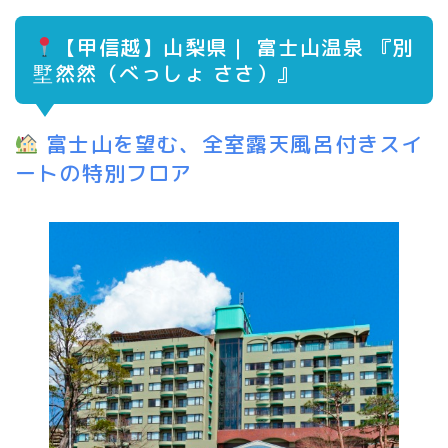
【
甲信越】山梨県｜
富士山温泉 『別
墅然然（べっしょ ささ）
』
富士山を望む、全室露天風呂付きスイ
ートの特別フロア