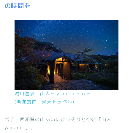
の時間を
湯川温泉 山人－ｙａｍａｄｏ－
(画像提供：楽天トラベル)
岩手・西和賀の山あいにひっそりと佇む「山人 -
yamado-」。