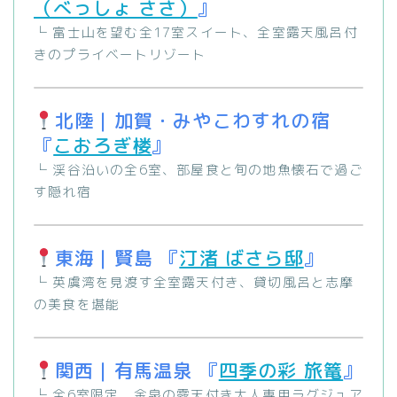
（べっしょ ささ）
』
└ 富士山を望む全17室スイート、全室露天風呂付
きのプライベートリゾート
北陸｜加賀・みやこわすれの宿
『
こおろぎ楼
』
└ 渓谷沿いの全6室、部屋食と旬の地魚懐石で過ご
す隠れ宿
東海｜賢島 『
汀渚 ばさら邸
』
└ 英虞湾を見渡す全室露天付き、貸切風呂と志摩
の美食を堪能
関西｜有馬温泉 『
四季の彩 旅篭
』
└ 全6室限定、金泉の露天付き大人専用ラグジュア