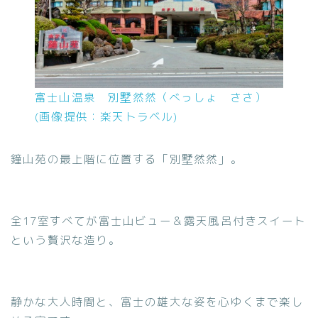
富士山温泉 別墅然然（べっしょ ささ）
(画像提供：楽天トラベル)
鐘山苑の最上階に位置する「別墅然然」。
全17室すべてが富士山ビュー＆露天風呂付きスイート
という贅沢な造り。
静かな大人時間と、富士の雄大な姿を心ゆくまで楽し