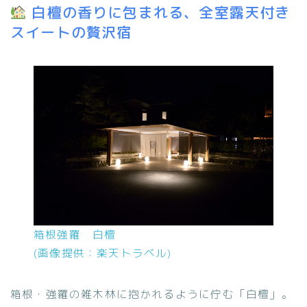
白檀の香りに包まれる、全室露天付き
スイ
ートの贅沢宿
箱根強羅 白檀
(画像提供：楽天トラベル)
箱根・強羅の雑木林に抱かれるように佇む「白檀」。