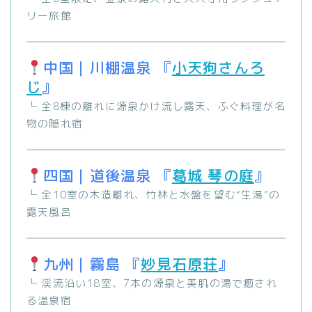
リー旅館
中国｜川棚温泉 『
小天狗さんろ
じ
』
└ 全8棟の離れに源泉かけ流し露天、ふぐ料理が名
物の隠れ宿
四国｜道後温泉 『
葛城 琴の庭
』
└ 全10室の木造離れ、竹林と水盤を望む“生湯”の
露天風呂
九州｜霧島 『
妙見石原荘
』
└ 渓流沿い18室、7本の源泉と美肌の湯で癒され
る温泉宿