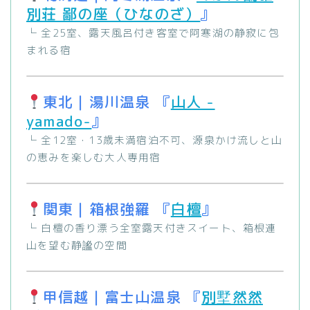
別荘 鄙の座（ひなのざ）
』
└ 全25室、露天風呂付き客室で阿寒湖の静寂に包
まれる宿
東北｜湯川温泉 『
山人 -
yamado-
』
└ 全12室・13歳未満宿泊不可、源泉かけ流しと山
の恵みを楽しむ大人専用宿
関東｜箱根強羅 『
白檀
』
└ 白檀の香り漂う全室露天付きスイート、箱根連
山を望む静謐の空間
甲信越｜富士山温泉 『
別墅然然