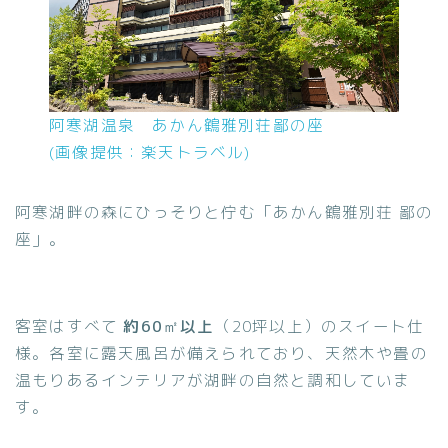
阿寒湖温泉 あかん鶴雅別荘鄙の座
(画像提供：楽天トラベル)
阿寒湖畔の森にひっそりと佇む「あかん鶴雅別荘 鄙の
座」。
客室はすべて
約60㎡以上
（20坪以上）のスイート仕
様。各室に露天風呂が備えられており、天然木や畳の
温もりあるインテリアが湖畔の自然と調和していま
す。