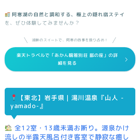
阿寒湖の自然と調和する、極上の隠れ宿ステイ
を、ぜひ体験してみませんか？
湖畔のスイートで、阿寒の四季を独り占め！
楽天トラベルで「あかん鶴雅別荘 鄙の座」の詳
細を見る
【
東北】岩手県｜湯川温泉『山人 -
yamado-』
全12室・13歳未満お断り。源泉かけ
流しの半露天風呂付き客室で静寂な癒し