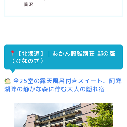
贅沢
【
北海道
】｜
あかん鶴雅別荘 鄙の座
（ひなのざ）
全25室の露天風呂付きスイート、阿寒
湖畔の静かな森に佇む大人の隠れ宿