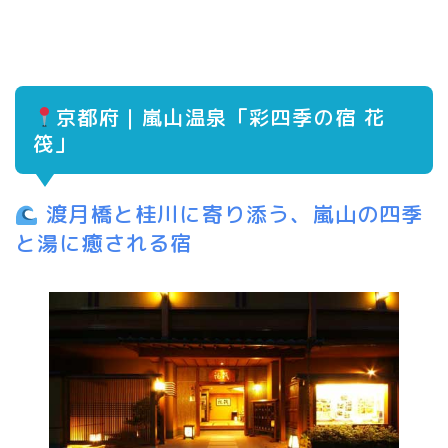
京都府｜嵐山温泉「彩四季の宿 花
筏」
渡月橋と桂川に寄り添う、嵐山の四季
と湯に癒される宿