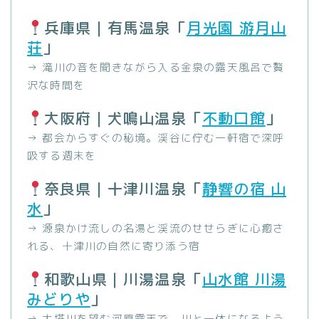
兵庫県｜有馬温泉「
月光園 游月山
荘
」
→ 滝川の音を聞きながら入る金泉の露天風呂で贅
沢な時間を
大阪府｜犬鳴山温泉「
不動口館
」
→ 都会からすぐの秘境。渓谷に佇む一軒宿で深呼
吸する週末を
奈良県｜十津川温泉「
静響の宿 山
水
」
→ 源泉かけ流しの名湯と渓流のせせらぎに心癒さ
れる、十津川の自然に寄り添う宿
和歌山県｜川湯温泉「
山水館 川湯
みどりや
」
→ 大塔川を望む河原露天で、川と一体になるよう