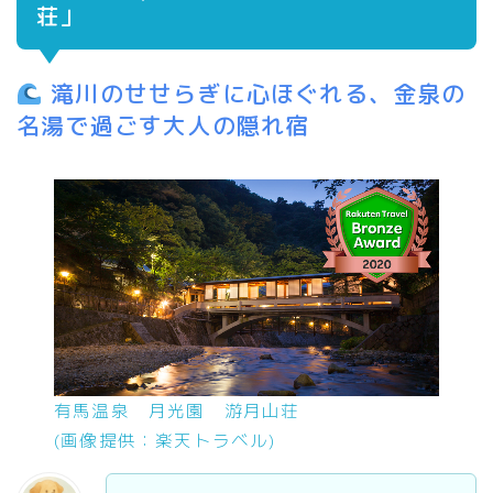
荘」
滝川のせせらぎに心ほぐれる、金泉の
名湯で過ごす大人の隠れ宿
有馬温泉 月光園 游月山荘
(画像提供：楽天トラベル)