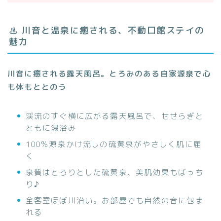
♨ 川音と温泉に癒される、不動口館ステイの
魅力
川音に癒される露天風呂。とろみのある自家源泉で心
も体もととのう
渓流のすぐ横に広がる露天風呂で、せせらぎと
ともに湯浴み
100％源泉かけ流しの硫黄泉がやさしく肌に届
く
泉質はとろりとした硫黄泉、美肌効果もばっち
り♪
全客室ほぼ川沿い。お部屋でも自然の音に包ま
れる