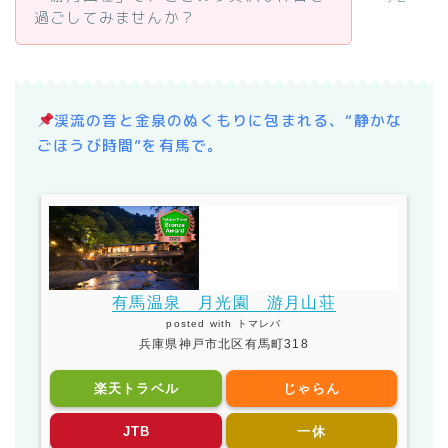
過ごしてみませんか？
渓流の音と金泉のぬくもりに包まれる、“静かな
ごほうび時間”を有馬で。
有馬温泉 月光園 游月山荘
posted with
トマレバ
兵庫県神戸市北区有馬町318
楽天トラベル
じゃらん
JTB
一休