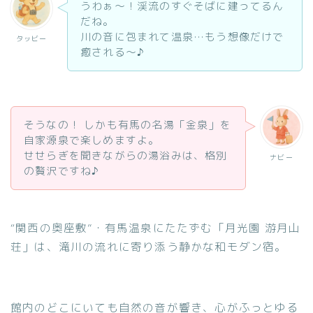
うわぁ〜！渓流のすぐそばに建ってるん
だね。
川の音に包まれて温泉…もう想像だけで
タッビー
癒される〜♪
そうなの！ しかも有馬の名湯「金泉」を
自家源泉で楽しめますよ。
せせらぎを聞きながらの湯浴みは、格別
ナビー
の贅沢ですね♪
“関西の奥座敷”・有馬温泉にたたずむ「月光園 游月山
荘」は、滝川の流れに寄り添う静かな和モダン宿。
館内のどこにいても自然の音が響き、心がふっとゆる