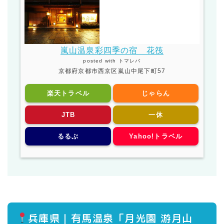
嵐山温泉彩四季の宿 花筏
posted with
トマレバ
京都府京都市西京区嵐山中尾下町57
楽天トラベル
じゃらん
JTB
一休
るるぶ
Yahoo!トラベル
兵庫県｜有馬温泉「月光園 游月山