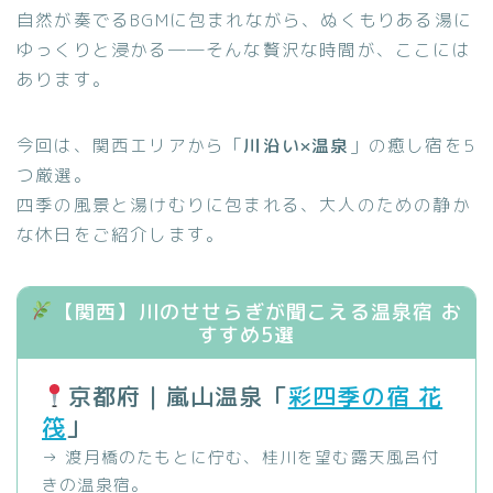
自然が奏でるBGMに包まれながら、ぬくもりある湯に
ゆっくりと浸かる──そんな贅沢な時間が、ここには
あります。
今回は、関西エリアから「
川沿い×温泉
」の癒し宿を5
つ厳選。
四季の風景と湯けむりに包まれる、大人のための静か
な休日をご紹介します。
【関西】川のせせらぎが聞こえる温泉宿 お
すすめ5選
京都府｜嵐山温泉「
彩四季の宿 花
筏
」
→ 渡月橋のたもとに佇む、桂川を望む露天風呂付
きの温泉宿。