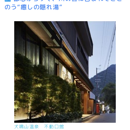
のう“癒しの隠れ湯”
犬鳴山温泉 不動口館