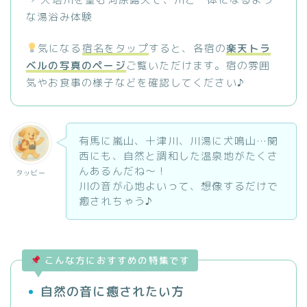
な湯浴み体験
気になる
宿名をタップ
すると、各宿の
楽天トラ
ベルの写真のページ
ご覧いただけます。宿の雰囲
気やお食事の様子などを確認してください♪
有馬に嵐山、十津川、川湯に犬鳴山…関
西にも、自然と調和した温泉地がたくさ
んあるんだね〜！
タッビー
川の音が心地よいって、想像するだけで
癒されちゃう♪
こんな方におすすめの特集です
自然の音に癒されたい方