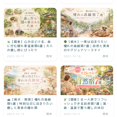
【関東】心がほどける、森
【栃木】一度は泊まりたい
に佇む隠れ家温泉宿6選｜大人
憧れの高級宿7選｜自然と美食
の癒し旅にぴったり
のラグジュアリーステイ
2025.10.17
関東
2025.10.16
関東
🏔【栃木・那須】憧れの高級
【関東】女一人旅でリフレ
宿5選｜特別な日に泊まりたい
ッシュできる自然宿7選｜海・
癒しと美食の隠れ宿
森・温泉で整う癒しの休日
2025.10.15
関東
2025.10.11
関東