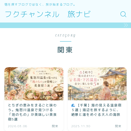
宿を探すブログではなく、旅が始まるブログ。
フクチャンネル 旅ナビ
CATEGORY
関東
とちぎの恵みをまるごと味わ
【千葉】海の見える温泉宿
う。鬼怒川温泉で見つける
５選｜海辺を旅するように、
「地のもの」が美味しい美食
絶景と湯をめぐる大人の海旅
宿5選
2026.03.06
関東
2025.11.30
関東