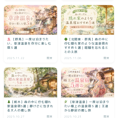
【群馬】一度は泊まりた
【北関東・群馬】森の中に
い、草津温泉を存分に楽しむ
佇む隠れ家のような温泉宿お
宿５選
すすめ５選｜喧騒を忘れると
とのえ旅
2025.11.22
関東
2025.11.06
関東
【栃木】森の中に佇む隠れ
【草津温泉】一度は泊まり
家温泉宿5選｜静けさに包まれ
たい極上の温泉宿５選｜王道
る大人の癒し旅
から静寂の癒し旅
2025.10.27
関東
2025.10.23
関東