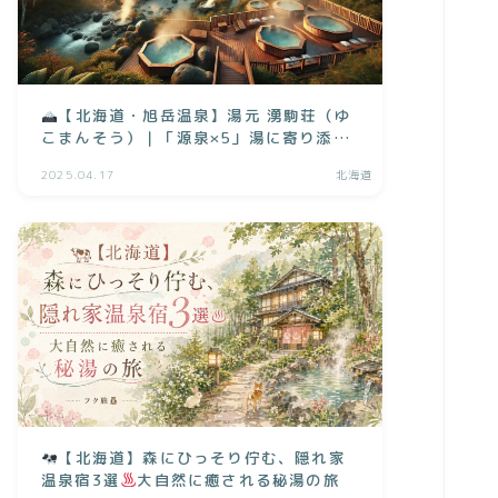
【北海道・旭岳温泉】湯元 湧駒荘（ゆ
こまんそう）｜「源泉×5」湯に寄り添う
贅沢なひととき
2025.04.17
北海道
【北海道】森にひっそり佇む、隠れ家
温泉宿3選
大自然に癒される秘湯の旅