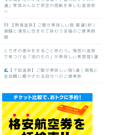
選」家族みんなで夜空の感動を楽しむ温泉旅
へ
【熱海温泉】ご飯が美味しい宿 厳選5軒｜
潮騒と湯気に包まれて味わう至福のご褒美時
間
とちぎの恵みをまるごと味わう。鬼怒川温泉
で見つける「地のもの」が美味しい美食宿5選
【下田温泉】ご飯が美味しい宿5選｜潮風と
金目鯛に癒やされる自分へのご褒美旅